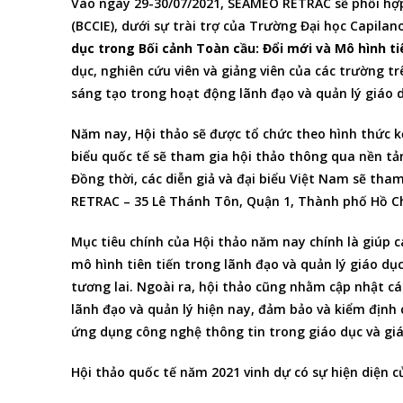
Vào ngày 29-30/07/2021, SEAMEO RETRAC sẽ phối hợp
(BCCIE), dưới sự trài trợ của Trường Đại học Capila
dục trong Bối cảnh Toàn cầu: Đổi mới và Mô hình ti
dục, nghiên cứu viên và giảng viên của các trường tr
sáng tạo trong hoạt động lãnh đạo và quản lý giáo d
Năm nay, Hội thảo sẽ được tổ chức theo hình thức kế
biểu quốc tế sẽ tham gia hội thảo thông qua nền tả
Đồng thời, các diễn giả và đại biểu Việt Nam sẽ th
RETRAC – 35 Lê Thánh Tôn, Quận 1, Thành phố Hồ Ch
Mục tiêu chính của Hội thảo năm nay chính là giúp c
mô hình tiên tiến trong lãnh đạo và quản lý giáo d
tương lai. Ngoài ra, hội thảo cũng nhằm cập nhật cá
lãnh đạo và quản lý hiện nay, đảm bảo và kiểm định 
ứng dụng công nghệ thông tin trong giáo dục và gi
Hội thảo quốc tế năm 2021 vinh dự có sự hiện diện của