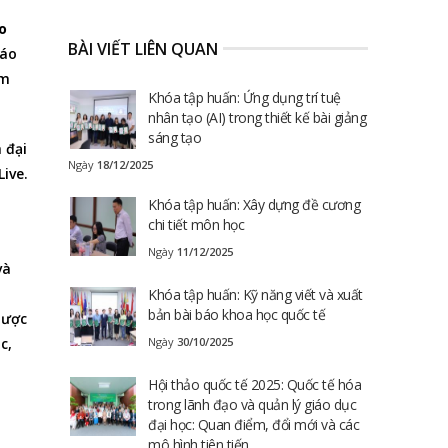
o
BÀI VIẾT LIÊN QUAN
iáo
ểm
Khóa tập huấn: Ứng dụng trí tuệ
nhân tạo (AI) trong thiết kế bài giảng
sáng tạo
 đại
Ngày
18/12/2025
ive.
Khóa tập huấn: Xây dựng đề cương
chi tiết môn học
Ngày
11/12/2025
và
Khóa tập huấn: Kỹ năng viết và xuất
bản bài báo khoa học quốc tế
lược
c,
Ngày
30/10/2025
Hội thảo quốc tế 2025: Quốc tế hóa
trong lãnh đạo và quản lý giáo dục
đại học: Quan điểm, đổi mới và các
mô hình tiên tiến