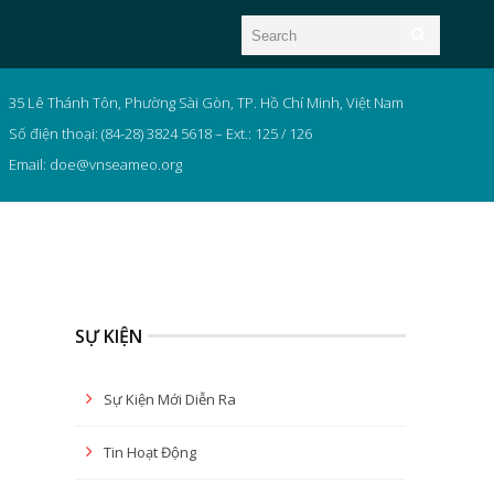
35 Lê Thánh Tôn, Phường Sài Gòn, TP. Hồ Chí Minh, Việt Nam
Số điện thoại: (84-28) 3824 5618 – Ext.: 125 / 126
Email: doe@vnseameo.org
SỰ KIỆN
Sự Kiện Mới Diễn Ra
Tin Hoạt Động