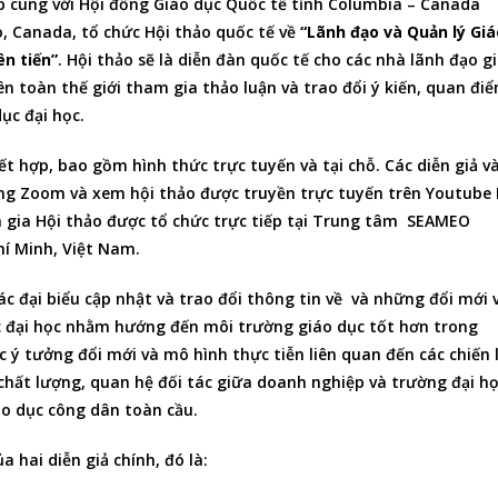
 cùng với Hội đồng Giáo dục Quốc tế tỉnh Columbia – Canada
no, Canada, tổ chức Hội thảo quốc tế về
“Lãnh đạo và Quản lý Giá
ên tiến”
. Hội thảo sẽ là diễn đàn quốc tế cho các nhà lãnh đạo g
ên toàn thế giới tham gia thảo luận và trao đổi ý kiến, quan đi
ục đại học.
t hợp, bao gồm hình thức trực tuyến và tại chỗ. Các diễn giả và
ng Zoom và xem hội thảo được truyền trực tuyến trên Youtube L
am gia Hội thảo được tổ chức trực tiếp tại Trung tâm SEAMEO
í Minh, Việt Nam.
ác đại biểu cập nhật và trao đổi thông tin về và những đổi mới 
ục đại học nhằm hướng đến môi trường giáo dục tốt hơn trong
c ý tưởng đổi mới và mô hình thực tiễn liên quan đến các chiến 
chất lượng, quan hệ đối tác giữa doanh nghiệp và trường đại họ
áo dục công dân toàn cầu.
 hai diễn giả chính, đó là: