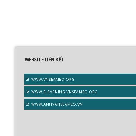
WEBSITE LIÊN KẾT
WWW.VNSEAMEO.ORG
WWW.ELEARNING.VNSEAMEO.ORG
WWW.ANHVANSEAMEO.VN