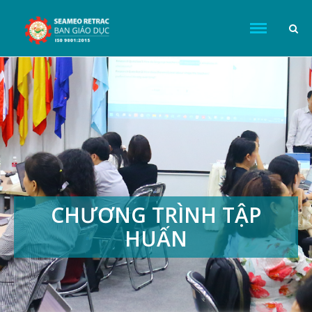
CHƯƠNG TRÌNH TẬP
HUẤN