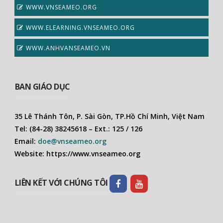
WWW.VNSEAMEO.ORG
WWW.ELEARNING.VNSEAMEO.ORG
WWW.ANHVANSEAMEO.VN
BAN GIÁO DỤC
35 Lê Thánh Tôn, P. Sài Gòn, TP.Hồ Chí Minh, Việt Nam
Tel: (84-28) 38245618 – Ext.: 125 / 126
Email:
doe@vnseameo.org
Website: https://www.vnseameo.org
LIÊN KẾT VỚI CHÚNG TÔI