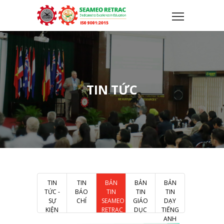
TIN TỨC
TIN
TIN
BẢN
BẢN
BẢN
TỨC -
BÁO
TIN
TIN
TIN
SỰ
CHÍ
SEAMEO
GIÁO
DẠY
KIỆN
RETRAC
DỤC
TIẾNG
ANH