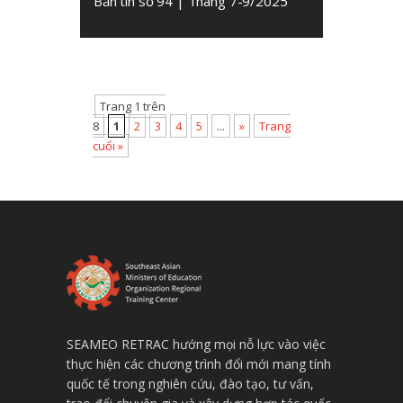
Bản tin số 94 | Tháng 7-9/2025
Trang 1 trên
8
1
2
3
4
5
...
»
Trang
cuối »
SEAMEO RETRAC hướng mọi nỗ lực vào việc
thực hiện các chương trình đổi mới mang tính
quốc tế trong nghiên cứu, đào tạo, tư vấn,