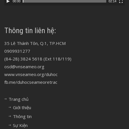
00:00
02:14
Thông tin liên hệ:
35 Lê Thánh Tôn, Q.1, TP.HCM
0909931277
(84-28) 3824 5618 (Ext 118/119)
osd@vnseameo.org
www.vnseameo.org/duhoc
fb.me/duhocseameoretrac
Trang chủ
Giới thiệu
Thông tin
Sự Kiện