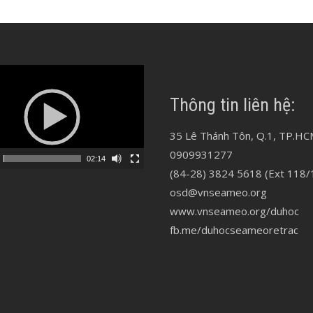
Thông tin liên hệ:
35 Lê Thánh Tôn, Q.1, TP.HC
0909931277
02:14
(84-28) 3824 5618 (Ext 118/
osd@vnseameo.org
www.vnseameo.org/duhoc
fb.me/duhocseameoretrac