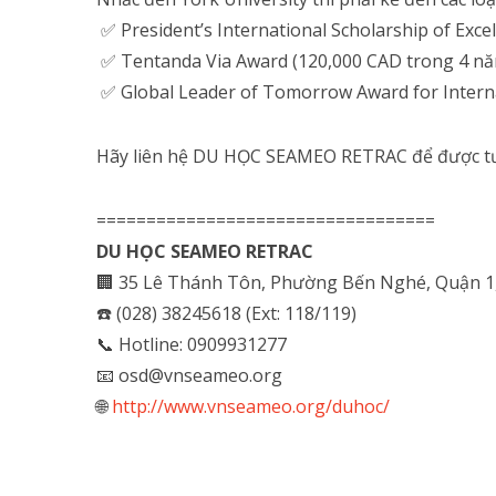
✅
President’s International Scholarship of Exc
✅
Tentanda Via Award (120,000 CAD trong 4 n
✅ Global Leader of Tomorrow Award for Intern
Hãy liên hệ DU HỌC SEAMEO RETRAC để được tư
==================================
DU HỌC SEAMEO RETRAC
🏢 35 Lê Thánh Tôn, Phường Bến Nghé, Quận 1
☎️ (028) 38245618 (Ext: 118/119)
📞 Hotline: 0909931277
📧 osd@vnseameo.org
🌐
http://www.vnseameo.org/duhoc/