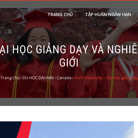
TRANG CHỦ
TẬP HUẤN NGẮN HẠN
ĐẠI HỌC GIẢNG DẠY VÀ NGHI
GIỚI
 Trang Chủ
›
DU HỌC DÀI HẠN
›
Canada
›
York University – Đại học giảng dạ