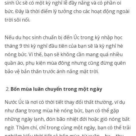
sinh Úc sẽ có một kỳ nghỉ lễ đầy nắng và có phần oi
bức. Đây là thời điểm lý tưởng cho các hoạt động ngoài
trời sôi nổi.
Nếu du học sinh chuẩn bị đến Úc trong kỳ nhập học
tháng 9 thì kỳ nghỉ đầu tiên của bạn sẽ là kỳ nghỉ hè
nóng bức. Vì thế, bạn sẽ không cần mang quá nhiều
quần áo, phụ kiện mùa đông nhưng cũng đừng quên
bảo vệ bản thân trước ánh nắng mặt trời.
Bốn mùa luân chuyển trong một ngày
Nước Úc là nơi có thời tiết thay đổi thất thường, ví dụ
như đang trong mùa hè nóng bức, bạn có thể gặp
những ngày lạnh, đón bão nhiệt đới hoặc gió nóng bất
ngờ. Thậm chí, chỉ trong cùng một ngày, bạn có thể trải
nghiệm kiểu thời tiết cả bốn mùa, từ xuân – hạ – thu –