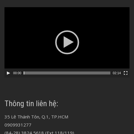
Video
Player
00:00
02:14
Thông tin liên hệ:
35 Lê Thánh Tôn, Q.1, TP.HCM
0909931277
(84-28) 3824 5618 (Ext 118/119)