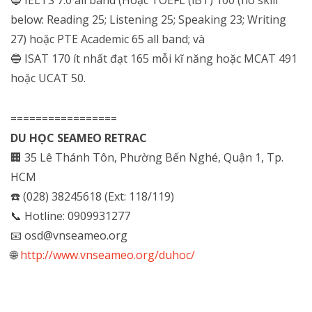
below: Reading 25; Listening 25; Speaking 23; Writing
27) hoặc PTE Academic 65 all band; và
🔵
ISAT 170 ít nhất đạt 165 mỗi kĩ năng hoặc MCAT 491
hoặc UCAT 50.
=================
DU HỌC SEAMEO RETRAC
🏢 35 Lê Thánh Tôn, Phường Bến Nghé, Quận 1, Tp.
HCM
☎️ (028) 38245618 (Ext: 118/119)
📞 Hotline: 0909931277
📧 osd@vnseameo.org
🌐
http://www.vnseameo.org/duhoc/