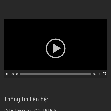
Video
Player
00:00
02:14
Thông tin liên hệ:
35 Lê Thánh Tôn, Q.1, TP.HCM