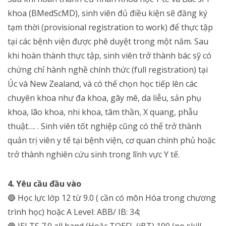
khoa (BMedScMD), sinh viên đủ điều kiện sẽ đăng ký
tạm thời (
provisional registration to work)
để thực tập
tại các bệnh viện được phê duyệt trong một năm. Sau
khi hoàn thành thực tập, sinh viên trở thành bác sỹ có
chứng chỉ hành nghề chính thức (full registration) tại
Úc và New Zealand, và có thể chọn học tiếp lên các
chuyên khoa như đa khoa, gây mê, da liễu, sản phụ
khoa, lão khoa, nhi khoa, tâm thần, X quang, phẫu
thuật…. . Sinh viên tốt nghiệp cũng có thể trở thành
quản trị viên y tế tại bệnh viện, cơ quan chính phủ hoặc
trở thành nghiên cứu sinh trong lĩnh vực Y tế.
4. Yêu cầu đầu vào
🔵
Học lực lớp 12 từ 9.0 ( cần có môn Hóa trong chương
trình học) hoặc A Level: ABB/ IB: 34;
🔵
IELTS 7.0 all band (Hoặc TOEFL (iBT) 100 (no skill