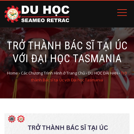
TRỞ THÀNH BÁC SĨ TẠI ÚC
VỚI ĐẠI HỌC TASMANIA
Home
›
Các Chương Trình Hình ở Trang Chủ
›
DU HỌC DÀI HẠN
›
Trở
thành Bác sĩ tại Úc với Đại học Tasmania