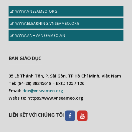
WWW.VNSEAMEO.ORG
WWW.ELEARNING.VNSEAMEO.ORG
WWW.ANHVANSEAMEO.VN
BAN GIÁO DỤC
35 Lê Thánh Tôn, P. Sài Gòn, TP.Hồ Chí Minh, Việt Nam
Tel: (84-28) 38245618 – Ext.: 125 / 126
Email:
doe@vnseameo.org
Website: https://www.vnseameo.org
LIÊN KẾT VỚI CHÚNG TÔI