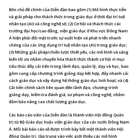
Bốn chủ đề chính của Diễn đàn bao gồm (1) Mô hình thực tiễn
và giải pháp cho thách thức trong giáo dục ở thời đại trí tuệ
nhân tạo (AI) và công nghệ số; (2) Cơ hội và thách thức các
trường đại học/cao đẳng, viện giáo dục ở Khu vực Đông Nam
Á hiện phải đối mặt trước sự xuất hiện và phát triển nhanh
chóng của các ứng dụng trí tuệ nhân tạo (AI) trong giáo dục;
(3) Những giải pháp/chiến lược thiết yếu, các mô hình và sáng
kiến tối ưu nhằm chuyển hóa thách thức thành cơ hội vì mục
tiêu thúc đẩy cải tiến trong lãnh đạo, quản lý, dạy và học, bao
gồm cung cấp chương trình giảng dạy kết hợp, đẩy nhanh cải
cách giáo dục và xây dựng hệ thống giáo dục linh hoạt; và (4)
Cải tiến chính sách liên quan đến lãnh đạo, chương trình
giảng dạy, kiểm tra đánh giá, sư phạm và công nghệ, nhằm
đảm bảo nâng cao chất lượng giáo dục.
Các báo cáo viên của Diễn đàn là thành viên Hội đồng Quản
trị từ Bộ Giáo dục hoặc viện giáo dục của các nước Đông Nam
Á. Mỗi bài báo cáo sẽ được trình bày bởi một thành viên Hội
đồng Quản trị, tập trung vào việc giới thiệu các mô hình