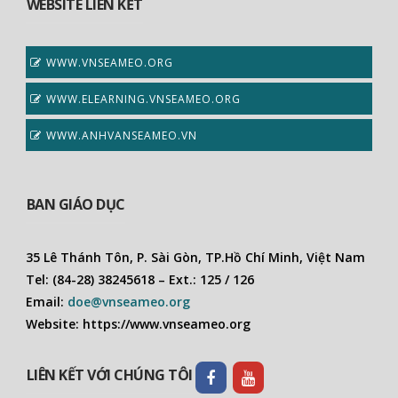
WEBSITE LIÊN KẾT
WWW.VNSEAMEO.ORG
WWW.ELEARNING.VNSEAMEO.ORG
WWW.ANHVANSEAMEO.VN
BAN GIÁO DỤC
35 Lê Thánh Tôn, P. Sài Gòn, TP.Hồ Chí Minh, Việt Nam
Tel: (84-28) 38245618 – Ext.: 125 / 126
Email:
doe@vnseameo.org
Website: https://www.vnseameo.org
LIÊN KẾT VỚI CHÚNG TÔI