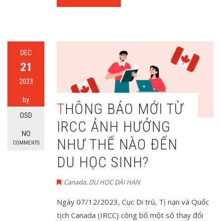
DEC
21
2023
by
THÔNG BÁO MỚI TỪ
OSD
IRCC ẢNH HƯỞNG
NO
NHƯ THẾ NÀO ĐẾN
COMMENTS
DU HỌC SINH?
Canada
,
DU HỌC DÀI HẠN
Ngày 07/12/2023, Cục Di trú, Tị nạn và Quốc
tịch Canada (IRCC) công bố một số thay đổi