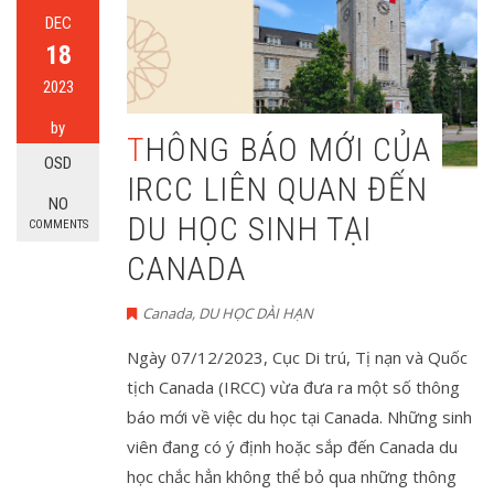
DEC
18
2023
by
THÔNG BÁO MỚI CỦA
OSD
IRCC LIÊN QUAN ĐẾN
NO
DU HỌC SINH TẠI
COMMENTS
CANADA
Canada
,
DU HỌC DÀI HẠN
Ngày 07/12/2023, Cục Di trú, Tị nạn và Quốc
tịch Canada (IRCC) vừa đưa ra một số thông
báo mới về việc du học tại Canada. Những sinh
viên đang có ý định hoặc sắp đến Canada du
học chắc hẳn không thể bỏ qua những thông