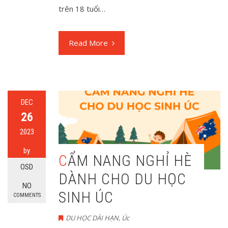
trên 18 tuổi…
Read More
DEC
26
2023
by
CẨM NANG NGHỈ HÈ
OSD
DÀNH CHO DU HỌC
NO
SINH ÚC
COMMENTS
DU HỌC DÀI HẠN
,
Úc