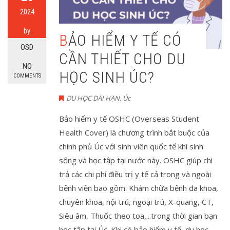
2024
by
BẢO HIỂM Y TẾ CÓ
OSD
CẦN THIẾT CHO DU
NO
HỌC SINH ÚC?
COMMENTS
DU HỌC DÀI HẠN
,
Úc
Bảo hiểm y tế OSHC (Overseas Student
Health Cover) là chương trình bắt buộc của
chính phủ Úc với sinh viên quốc tế khi sinh
sống và học tập tại nước này. OSHC giúp chi
trả các chi phí điều trị y tế cả trong và ngoài
bệnh viện bao gồm: Khám chữa bệnh đa khoa,
chuyên khoa, nội trú, ngoại trú, X-quang, CT,
Siêu âm, Thuốc theo toa,...trong thời gian bạn
học tập tại Úc. Khi có bảo hiểm y tế, du học