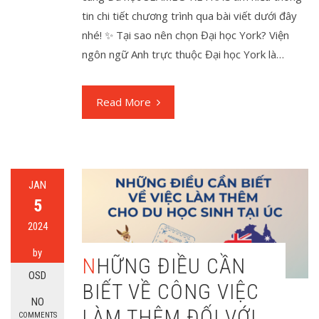
tin chi tiết chương trình qua bài viết dưới đây
nhé! ✨ Tại sao nên chọn Đại học York? Viện
ngôn ngữ Anh trực thuộc Đại học York là…
Read More
JAN
5
2024
by
NHỮNG ĐIỀU CẦN
OSD
BIẾT VỀ CÔNG VIỆC
NO
LÀM THÊM ĐỐI VỚI
COMMENTS