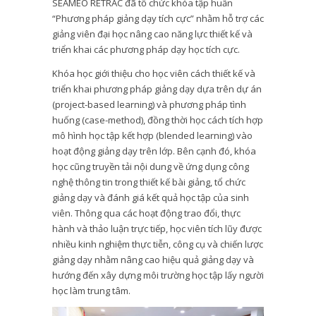
SEAMEO RETRAC đã tổ chức khóa tập huấn
“Phương pháp giảng dạy tích cực”
nhằm hỗ trợ các
giảng viên đại học nâng cao năng lực thiết kế và
triển khai các phương pháp dạy học tích cực.
Khóa học giới thiệu cho học viên cách thiết kế và
triển khai phương pháp giảng dạy dựa trên dự án
(project-based learning) và phương pháp tình
huống (case-method), đồng thời học cách tích hợp
mô hình học tập kết hợp (blended learning) vào
hoạt động giảng dạy trên lớp. Bên cạnh đó, khóa
học cũng truyền tải nội dung về ứng dụng công
nghệ thông tin trong thiết kế bài giảng, tổ chức
giảng dạy và đánh giá kết quả học tập của sinh
viên. Thông qua các hoạt động trao đổi, thực
hành và thảo luận trực tiếp, học viên tích lũy được
nhiều kinh nghiệm thực tiễn, công cụ và chiến lược
giảng dạy nhằm nâng cao hiệu quả giảng dạy và
hướng đến xây dựng môi trường học tập lấy người
học làm trung tâm.