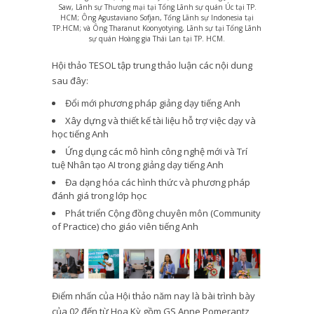
Saw, Lãnh sự Thương mại tại Tổng Lãnh sự quán Úc tại TP.
HCM; Ông Agustaviano Sofjan, Tổng Lãnh sự Indonesia tại
TP.HCM; và Ông Tharanut Koonyotying, Lãnh sự tại Tổng Lãnh
sự quán Hoàng gia Thái Lan tại TP. HCM.
Hội thảo TESOL tập trung thảo luận các nội dung
sau đây:
Đổi mới phương pháp giảng dạy tiếng Anh
Xây dựng và thiết kế tài liệu hỗ trợ việc dạy và
học tiếng Anh
Ứng dụng các mô hình công nghệ mới và Trí
tuệ Nhân tạo AI trong giảng dạy tiếng Anh
Đa dạng hóa các hình thức và phương pháp
đánh giá trong lớp học
Phát triển Cộng đồng chuyên môn (Community
of Practice) cho giáo viên tiếng Anh
Điểm nhấn của Hội thảo năm nay là bài trình bày
của 02 đến từ Hoa Kỳ gồm GS Anne Pomerantz