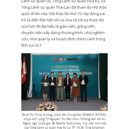
Lãnh sự quán Úc, Tổng Lãnh sự quán Hoa Kỳ, và
Tổng Lãnh sự quán Thái Lan đã tham dự Hội thảo
quốc tế lần này. Hội thảo lần thứ 15 này đóng vai
trò là diễn đàn kết nối và chia sẻ với sự tham dự
của hơn 90 đại biểu là giáo viên, giảng viên,
chuyên viên xây dựng chương trình, nhà nghiên
cứu, nhà quản lý và hoạch định chính sách trong
lĩnh vực ELT.
Bà Lê Thị Thùy Dương, Giám đốc Trung tâm SEAMEO RETRAC,
chụp ảnh cùng TS Nguyễn Thị Mai Hữu, Trưởng ban Đề án
Ngoại ngữ Quốc gia; Bà Natella Svistunova, Tùy viên Văn hóa
của Tổng Lãnh sự quán Hoa Kỳ tại TP. HCM; Ông Jonathan