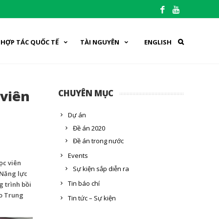
HỢP TÁC QUỐC TẾ
TÀI NGUYÊN
ENGLISH
 viên
CHUYÊN MỤC
Dự án
Đề án 2020
Đề án trong nước
Events
ọc viên
Sự kiện sắp diễn ra
 Năng lực
Tin báo chí
 trình bồi
do Trung
Tin tức – Sự kiện