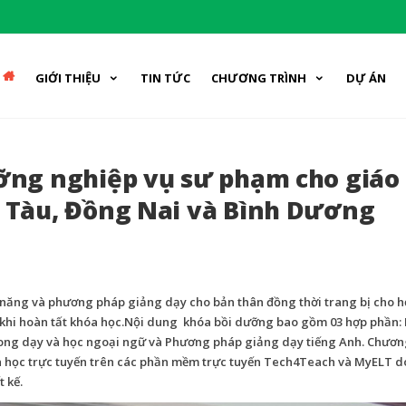
GIỚI THIỆU
TIN TỨC
CHƯƠNG TRÌNH
DỰ ÁN
ưỡng nghiệp vụ sư phạm cho giáo
g Tàu, Đồng Nai và Bình Dương
 năng và phương pháp giảng dạy cho bản thân đồng thời trang bị cho h
u khi hoàn tất khóa học.Nội dung khóa bồi dưỡng bao gồm 03 hợp phần:
ong dạy và học ngoại ngữ và Phương pháp giảng dạy tiếng Anh. Chương
 và học trực tuyến trên các phần mềm trực tuyến Tech4Teach và MyELT 
 kế.