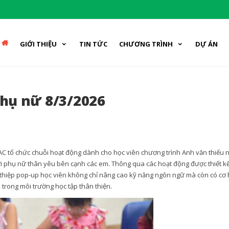
GIỚI THIỆU
TIN TỨC
CHƯƠNG TRÌNH
DỰ ÁN
hụ nữ 8/3/2026
C tổ chức chuỗi hoạt động
dành
cho học viên chương trình Anh văn thiếu 
ười phụ nữ thân yêu bên cạnh các em. Thông qua các hoạt động được thiết k
 thiệp pop-up học viên không chỉ nâng cao kỹ năng ngôn ngữ mà còn có cơ 
p trong môi trường học tập thân thiện.