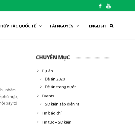
HỢP TÁC QUỐC TẾ
TÀI NGUYÊN
ENGLISH
CHUYÊN MỤC
Dự án
Đề án 2020
Đề án trong nước
nhi, nhằm
Events
ế phù hợp,
hội bày tỏ
Sự kiện sắp diễn ra
Tin báo chí
Tin tức – Sự kiện