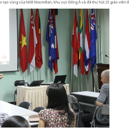
ào tạo vùng của NXB Macmillan, khu vực Đông Á và đã thu hút 25 giáo viên 