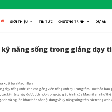
GIỚI THIỆU
TIN TỨC
CHƯƠNG TRÌNH
DỰ ÁN
c kỹ năng sống trong giảng dạy t
hà xuất bản Macmillan
ảng dạy tiếng Anh” cho các giảng viên tiếng Anh tại Trung tâm. Hội thảo bao
ay, các kỹ năng này được tích hợp trong các giáo trình của Macmillan như thế
ng Anh và nguồn khai thác các nội dung về kỹ năng sống trên các trang web