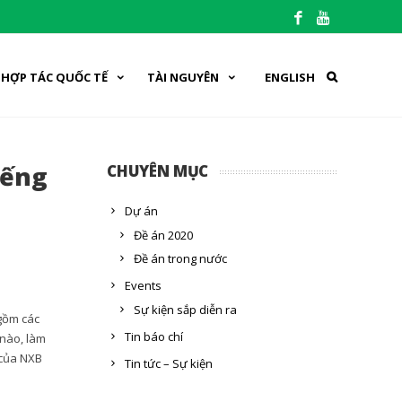
HỢP TÁC QUỐC TẾ
TÀI NGUYÊN
ENGLISH
iếng
CHUYÊN MỤC
Dự án
Đề án 2020
Đề án trong nước
Events
Sự kiện sắp diễn ra
 gồm các
Tin báo chí
 nào, làm
 của NXB
Tin tức – Sự kiện