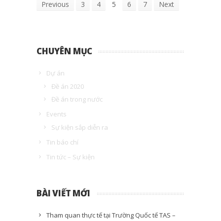
Previous
3
4
5
6
7
Next
CHUYÊN MỤC
Dự án
Đề án 2020
Đề án trong nước
Events
Sự kiện sắp diễn ra
Tin báo chí
Tin tức – Sự kiện
BÀI VIẾT MỚI
Tham quan thực tế tại Trường Quốc tế TAS –